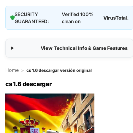
SECURITY
Verified 100%
🛡️
VirusTotal.
GUARANTEED:
clean on
View Technical Info & Game Features
Home
>
cs 1.6 descargar versión original
cs 1.6
descargar