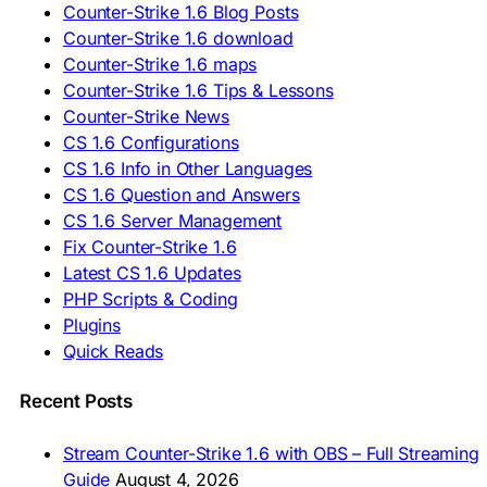
🇷🇺 Скачать CS 1.6
Counter-Strike 1.6 Blog Posts
🇷🇸 Preuzmi CS 1.6
Counter-Strike 1.6 download
🇸🇰 Stiahnuť CS 1.6
Counter-Strike 1.6 maps
🇸🇮 Prenesi CS 1.6
🇪🇸 Descargar CS 1.6
Counter-Strike 1.6 Tips & Lessons
🇪🇸 Deskargatu CS 1.6
Counter-Strike News
🇸🇪 Ladda ner CS 1.6
CS 1.6 Configurations
🇹🇷 CS 1.6 İndir
CS 1.6 Info in Other Languages
🇺🇦 Завантажити CS 1.6
CS 1.6 Question and Answers
ASIA & AFRICA
CS 1.6 Server Management
Fix Counter-Strike 1.6
🇦🇿 CS 1.6 Yüklə
Latest CS 1.6 Updates
🇬🇪 CS 1.6 ჩამოტვირთვა
🇮🇳 CS 1.6 डाउनलोड
PHP Scripts & Coding
🇮🇩 Unduh CS 1.6
Plugins
🇲🇾 CS 1.6 Muat Turun
Quick Reads
🇲🇳 CS 1.6 Татах
🇵🇰 CS 1.6 ڈاؤن لوڈ
🇵🇭 I-download CS 1.6
Recent Posts
🇹🇭 ดาวน์โหลด CS 1.6
🇩🇿 Télécharger CS 1.6
Stream Counter-Strike 1.6 with OBS – Full Streaming
🇿🇦 Laai CS 1.6 af
Guide
August 4, 2026