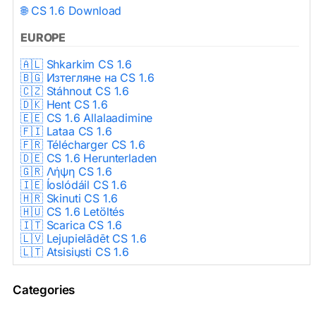
🌐 CS 1.6 Download
EUROPE
🇦🇱 Shkarkim CS 1.6
🇧🇬 Изтегляне на CS 1.6
🇨🇿 Stáhnout CS 1.6
🇩🇰 Hent CS 1.6
🇪🇪 CS 1.6 Allalaadimine
🇫🇮 Lataa CS 1.6
🇫🇷 Télécharger CS 1.6
🇩🇪 CS 1.6 Herunterladen
🇬🇷 Λήψη CS 1.6
🇮🇪 Íoslódáil CS 1.6
🇭🇷 Skinuti CS 1.6
🇭🇺 CS 1.6 Letöltés
🇮🇹 Scarica CS 1.6
🇱🇻 Lejupielādēt CS 1.6
🇱🇹 Atsisiųsti CS 1.6
🇳🇱 CS 1.6 Downloaden
🇵🇱 Pobierz CS 1.6
Categories
🇵🇹 Descarregar CS 1.6
🇷🇴 Descărcare CS 1.6