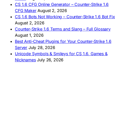
AMERICAS
CS 1.6 CFG Online Generator – Counter-Strike 1.6
CFG Maker
August 2, 2026
🇦🇷 Descargar CS 1.6
CS 1.6 Bots Not Working – Counter-Strike 1.6 Bot Fix
🇦🇷 CS 1.6 Edición Arg
🇧🇷 Baixar CS 1.6
August 2, 2026
🇵🇪 Descargar CS 1.6
Counter-Strike 1.6 Terms and Slang – Full Glossary
August 1, 2026
Best Anti-Cheat Plugins for Your Counter-Strike 1.6
Server
July 28, 2026
Unicode Symbols & Smileys for CS 1.6, Games &
Nicknames
July 26, 2026