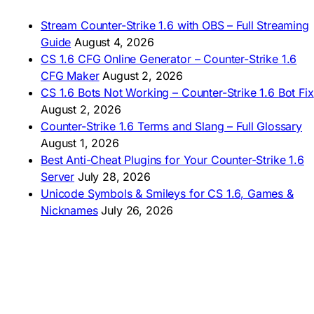
🇹🇭 ดาวน์โหลด CS 1.6
🇩🇿 Télécharger CS 1.6
Stream Counter-Strike 1.6 with OBS – Full Streaming
🇿🇦 Laai CS 1.6 af
Guide
August 4, 2026
AMERICAS
CS 1.6 CFG Online Generator – Counter-Strike 1.6
CFG Maker
August 2, 2026
🇦🇷 Descargar CS 1.6
CS 1.6 Bots Not Working – Counter-Strike 1.6 Bot Fix
🇦🇷 CS 1.6 Edición Arg
🇧🇷 Baixar CS 1.6
August 2, 2026
🇵🇪 Descargar CS 1.6
Counter-Strike 1.6 Terms and Slang – Full Glossary
August 1, 2026
Best Anti-Cheat Plugins for Your Counter-Strike 1.6
Server
July 28, 2026
Unicode Symbols & Smileys for CS 1.6, Games &
Nicknames
July 26, 2026