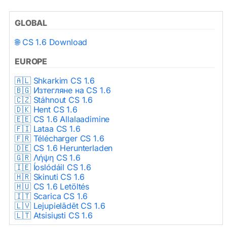
GLOBAL
🌐 CS 1.6 Download
EUROPE
🇦🇱 Shkarkim CS 1.6
🇧🇬 Изтегляне на CS 1.6
🇨🇿 Stáhnout CS 1.6
🇩🇰 Hent CS 1.6
🇪🇪 CS 1.6 Allalaadimine
🇫🇮 Lataa CS 1.6
🇫🇷 Télécharger CS 1.6
🇩🇪 CS 1.6 Herunterladen
🇬🇷 Λήψη CS 1.6
🇮🇪 Íoslódáil CS 1.6
🇭🇷 Skinuti CS 1.6
🇭🇺 CS 1.6 Letöltés
🇮🇹 Scarica CS 1.6
🇱🇻 Lejupielādēt CS 1.6
🇱🇹 Atsisiųsti CS 1.6
🇳🇱 CS 1.6 Downloaden