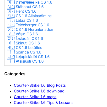
🇧🇬 Изтегляне на CS 1.6
🇨🇿 Stáhnout CS 1.6
🇩🇰 Hent CS 1.6
🇪🇪 CS 1.6 Allalaadimine
🇫🇮 Lataa CS 1.6
🇫🇷 Télécharger CS 1.6
🇩🇪 CS 1.6 Herunterladen
🇬🇷 Λήψη CS 1.6
🇮🇪 Íoslódáil CS 1.6
🇭🇷 Skinuti CS 1.6
🇭🇺 CS 1.6 Letöltés
🇮🇹 Scarica CS 1.6
🇱🇻 Lejupielādēt CS 1.6
🇱🇹 Atsisiųsti CS 1.6
🇳🇱 CS 1.6 Downloaden
🇵🇱 Pobierz CS 1.6
Categories
🇵🇹 Descarregar CS 1.6
🇷🇴 Descărcare CS 1.6
🇷🇺 Скачать CS 1.6
Counter-Strike 1.6 Blog Posts
🇷🇸 Preuzmi CS 1.6
Counter-Strike 1.6 download
🇸🇰 Stiahnuť CS 1.6
Counter-Strike 1.6 maps
🇸🇮 Prenesi CS 1.6
🇪🇸 Descargar CS 1.6
Counter-Strike 1.6 Tips & Lessons
🇪🇸 Deskargatu CS 1.6