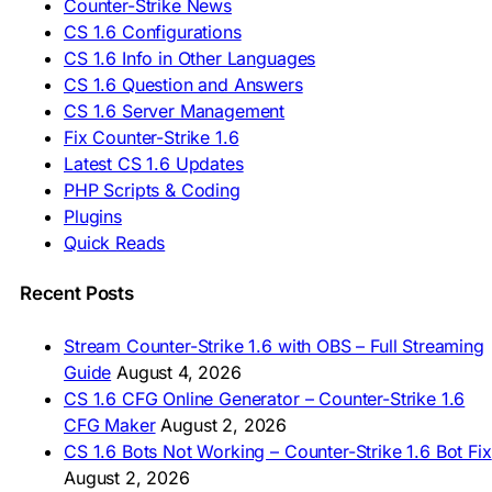
Counter-Strike News
🇸🇪 Ladda ner CS 1.6
CS 1.6 Configurations
🇹🇷 CS 1.6 İndir
CS 1.6 Info in Other Languages
🇺🇦 Завантажити CS 1.6
CS 1.6 Question and Answers
ASIA & AFRICA
CS 1.6 Server Management
Fix Counter-Strike 1.6
🇦🇿 CS 1.6 Yüklə
Latest CS 1.6 Updates
🇬🇪 CS 1.6 ჩამოტვირთვა
🇮🇳 CS 1.6 डाउनलोड
PHP Scripts & Coding
🇮🇩 Unduh CS 1.6
Plugins
🇲🇾 CS 1.6 Muat Turun
Quick Reads
🇲🇳 CS 1.6 Татах
🇵🇰 CS 1.6 ڈاؤن لوڈ
🇵🇭 I-download CS 1.6
Recent Posts
🇹🇭 ดาวน์โหลด CS 1.6
🇩🇿 Télécharger CS 1.6
Stream Counter-Strike 1.6 with OBS – Full Streaming
🇿🇦 Laai CS 1.6 af
Guide
August 4, 2026
AMERICAS
CS 1.6 CFG Online Generator – Counter-Strike 1.6
CFG Maker
August 2, 2026
🇦🇷 Descargar CS 1.6
CS 1.6 Bots Not Working – Counter-Strike 1.6 Bot Fix
🇦🇷 CS 1.6 Edición Arg
🇧🇷 Baixar CS 1.6
August 2, 2026