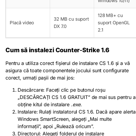
Windows 10/11)
128 MB+ cu
32 MB cu suport
Placă video
suport OpenGL
DX 7.0
2.1
Cum să instalezi Counter‑Strike 1.6
Pentru a utiliza corect fișierul de instalare CS 1.6 și a vă
asigura că toate componentele jocului sunt configurate
corect, urmați pașii de mai jos:
Descărcare: Faceți clic pe butonul roșu
„DESCĂRCAȚI CS 1.6 GRATUIT” de mai sus pentru a
obține kitul de instalare
.exe
.
Instalare: Rulați instalatorul CS 1.6. Dacă apare alerta
Windows SmartScreen, alegeți „Mai multe
informații”, apoi „Rulează oricum”.
Directorul: Alegeți folderul de instalare