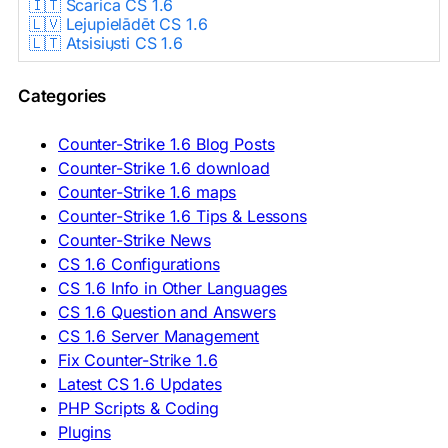
🇮🇹 Scarica CS 1.6
🇱🇻 Lejupielādēt CS 1.6
🇱🇹 Atsisiųsti CS 1.6
🇳🇱 CS 1.6 Downloaden
🇵🇱 Pobierz CS 1.6
Categories
🇵🇹 Descarregar CS 1.6
🇷🇴 Descărcare CS 1.6
🇷🇺 Скачать CS 1.6
Counter-Strike 1.6 Blog Posts
🇷🇸 Preuzmi CS 1.6
Counter-Strike 1.6 download
🇸🇰 Stiahnuť CS 1.6
Counter-Strike 1.6 maps
🇸🇮 Prenesi CS 1.6
🇪🇸 Descargar CS 1.6
Counter-Strike 1.6 Tips & Lessons
🇪🇸 Deskargatu CS 1.6
Counter-Strike News
🇸🇪 Ladda ner CS 1.6
CS 1.6 Configurations
🇹🇷 CS 1.6 İndir
CS 1.6 Info in Other Languages
🇺🇦 Завантажити CS 1.6
CS 1.6 Question and Answers
ASIA & AFRICA
CS 1.6 Server Management
Fix Counter-Strike 1.6
🇦🇿 CS 1.6 Yüklə
Latest CS 1.6 Updates
🇬🇪 CS 1.6 ჩამოტვირთვა
🇮🇳 CS 1.6 डाउनलोड
PHP Scripts & Coding
🇮🇩 Unduh CS 1.6
Plugins
🇲🇾 CS 1.6 Muat Turun