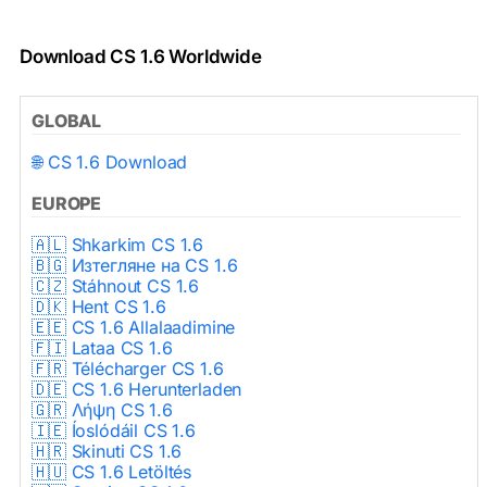
Download CS 1.6 Worldwide
GLOBAL
🌐 CS 1.6 Download
EUROPE
🇦🇱 Shkarkim CS 1.6
🇧🇬 Изтегляне на CS 1.6
🇨🇿 Stáhnout CS 1.6
🇩🇰 Hent CS 1.6
🇪🇪 CS 1.6 Allalaadimine
🇫🇮 Lataa CS 1.6
🇫🇷 Télécharger CS 1.6
🇩🇪 CS 1.6 Herunterladen
🇬🇷 Λήψη CS 1.6
🇮🇪 Íoslódáil CS 1.6
🇭🇷 Skinuti CS 1.6
🇭🇺 CS 1.6 Letöltés