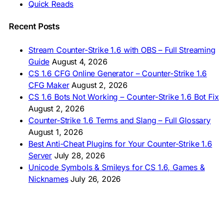
Quick Reads
🇲🇳 CS 1.6 Татах
🇵🇰 CS 1.6 ڈاؤن لوڈ
🇵🇭 I-download CS 1.6
Recent Posts
🇹🇭 ดาวน์โหลด CS 1.6
🇩🇿 Télécharger CS 1.6
Stream Counter-Strike 1.6 with OBS – Full Streaming
🇿🇦 Laai CS 1.6 af
Guide
August 4, 2026
AMERICAS
CS 1.6 CFG Online Generator – Counter-Strike 1.6
CFG Maker
August 2, 2026
🇦🇷 Descargar CS 1.6
CS 1.6 Bots Not Working – Counter-Strike 1.6 Bot Fix
🇦🇷 CS 1.6 Edición Arg
🇧🇷 Baixar CS 1.6
August 2, 2026
🇵🇪 Descargar CS 1.6
Counter-Strike 1.6 Terms and Slang – Full Glossary
August 1, 2026
Best Anti-Cheat Plugins for Your Counter-Strike 1.6
Server
July 28, 2026
Unicode Symbols & Smileys for CS 1.6, Games &
Nicknames
July 26, 2026