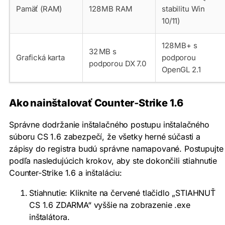
Pamäť (RAM)
128 MB RAM
stabilitu Win
10/11)
128 MB+ s
32 MB s
Grafická karta
podporou
podporou DX 7.0
OpenGL 2.1
Ako nainštalovať Counter‑Strike 1.6
Správne dodržanie inštalačného postupu inštalačného
súboru CS 1.6 zabezpečí, že všetky herné súčasti a
zápisy do registra budú správne namapované. Postupujte
podľa nasledujúcich krokov, aby ste dokončili stiahnutie
Counter‑Strike 1.6 a inštaláciu:
Stiahnutie: Kliknite na červené tlačidlo „STIAHNUŤ
CS 1.6 ZDARMA“ vyššie na zobrazenie .exe
inštalátora.