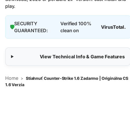
play.
SECURITY
Verified 100%
🛡️
VirusTotal.
GUARANTEED:
clean on
View Technical Info & Game Features
Home
>
Stiahnuť Counter-Strike 1.6 Zadarmo | Originálna CS
1.6 Verzia