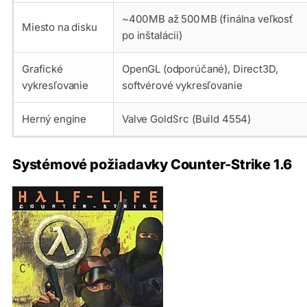
~400 MB až 500 MB (finálna veľkosť
Miesto na disku
po inštalácii)
Grafické
OpenGL (odporúčané), Direct3D,
vykresľovanie
softvérové vykresľovanie
Herný engine
Valve GoldSrc (Build 4554)
Systémové požiadavky Counter‑Strike 1.6