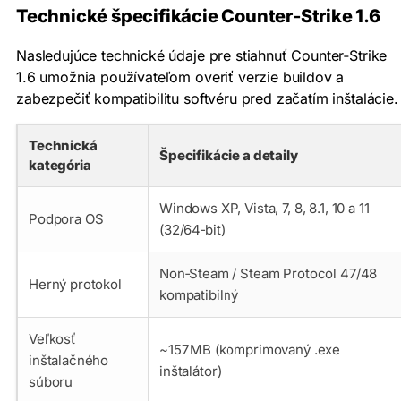
Technické špecifikácie Counter‑Strike 1.6
Nasledujúce technické údaje pre stiahnuť Counter‑Strike
1.6 umožnia používateľom overiť verzie buildov a
zabezpečiť kompatibilitu softvéru pred začatím inštalácie.
Technická
Špecifikácie a detaily
kategória
Windows XP, Vista, 7, 8, 8.1, 10 a 11
Podpora OS
(32/64‑bit)
Non‑Steam / Steam Protocol 47/48
Herný protokol
kompatibilný
Veľkosť
~157 MB (komprimovaný .exe
inštalačného
inštalátor)
súboru