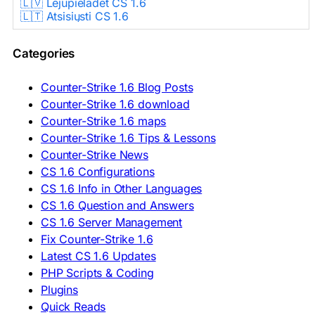
🇱🇻 Lejupielādēt CS 1.6
🇱🇹 Atsisiųsti CS 1.6
🇳🇱 CS 1.6 Downloaden
🇵🇱 Pobierz CS 1.6
Categories
🇵🇹 Descarregar CS 1.6
🇷🇴 Descărcare CS 1.6
🇷🇺 Скачать CS 1.6
Counter-Strike 1.6 Blog Posts
🇷🇸 Preuzmi CS 1.6
Counter-Strike 1.6 download
🇸🇰 Stiahnuť CS 1.6
Counter-Strike 1.6 maps
🇸🇮 Prenesi CS 1.6
🇪🇸 Descargar CS 1.6
Counter-Strike 1.6 Tips & Lessons
🇪🇸 Deskargatu CS 1.6
Counter-Strike News
🇸🇪 Ladda ner CS 1.6
CS 1.6 Configurations
🇹🇷 CS 1.6 İndir
CS 1.6 Info in Other Languages
🇺🇦 Завантажити CS 1.6
CS 1.6 Question and Answers
ASIA & AFRICA
CS 1.6 Server Management
Fix Counter-Strike 1.6
🇦🇿 CS 1.6 Yüklə
Latest CS 1.6 Updates
🇬🇪 CS 1.6 ჩამოტვირთვა
🇮🇳 CS 1.6 डाउनलोड
PHP Scripts & Coding
🇮🇩 Unduh CS 1.6
Plugins
🇲🇾 CS 1.6 Muat Turun
Quick Reads
🇲🇳 CS 1.6 Татах