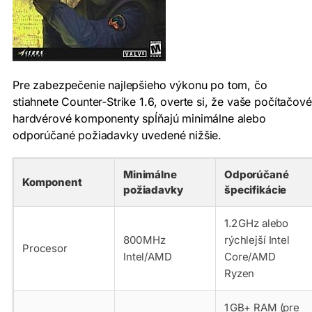
Pre zabezpečenie najlepšieho výkonu po tom, čo
stiahnete Counter‑Strike 1.6, overte si, že vaše počítačové
hardvérové komponenty spĺňajú minimálne alebo
odporúčané požiadavky uvedené nižšie.
Minimálne
Odporúčané
Komponent
požiadavky
špecifikácie
1.2 GHz alebo
800 MHz
rýchlejší Intel
Procesor
Intel/AMD
Core/AMD
Ryzen
1 GB+ RAM (pre