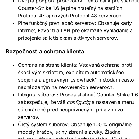
Dvojitá podpora protokolov: Tento balík pre stiahnuť
Counter‑Strike 1.6 je plne hrateľný na starších
Protocol 47 aj nových Protocol 48 serveroch.
Plne funkčný prehliadač serverov: Obsahuje karty
Internet, Favoriti a LAN pre okamžité vyhľadanie a
pripojenie sa k tisíckam aktívnych serverov.
Bezpečnosť a ochrana klienta
Ochrana na strane klienta: Vstavaná ochrana proti
škodlivým skriptom, exploitom automatického
spojenia a agresívnym „slowhack“ metódam často
nachádzaným na neoverených serveroch.
Integrita súborov: Proces stiahnuť Counter‑Strike 1.6
zabezpečuje, že váš
config.cfg
a nastavenia menu
sú chránené pred neoprávnenými príkazmi zo
serverov.
Čistý systém súborov: Obsahuje 100 % originálne
modely hráčov, skiny zbraní a zvuky. Žiadne