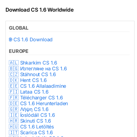
Download CS 1.6 Worldwide
GLOBAL
🌐 CS 1.6 Download
EUROPE
🇦🇱 Shkarkim CS 1.6
🇧🇬 Изтегляне на CS 1.6
🇨🇿 Stáhnout CS 1.6
🇩🇰 Hent CS 1.6
🇪🇪 CS 1.6 Allalaadimine
🇫🇮 Lataa CS 1.6
🇫🇷 Télécharger CS 1.6
🇩🇪 CS 1.6 Herunterladen
🇬🇷 Λήψη CS 1.6
🇮🇪 Íoslódáil CS 1.6
🇭🇷 Skinuti CS 1.6
🇭🇺 CS 1.6 Letöltés
🇮🇹 Scarica CS 1.6