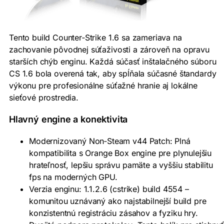
Tento build Counter‑Strike 1.6 sa zameriava na
zachovanie pôvodnej súťaživosti a zároveň na opravu
starších chýb enginu. Každá súčasť inštalačného súboru
CS 1.6 bola overená tak, aby spĺňala súčasné štandardy
výkonu pre profesionálne súťažné hranie aj lokálne
sieťové prostredia.
Hlavný engine a konektivita
Modernizovaný Non‑Steam v44 Patch: Plná
kompatibilita s Orange Box engine pre plynulejšiu
hrateľnosť, lepšiu správu pamäte a vyššiu stabilitu
fps na moderných GPU.
Verzia enginu: 1.1.2.6 (cstrike) build 4554 –
komunitou uznávaný ako najstabilnejší build pre
konzistentnú registráciu zásahov a fyziku hry.