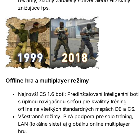
reklamy, žiadny zabalený softvér alebo HD skiny
znižujúce fps.
Offline hra a multiplayer režimy
Najnovší CS 1.6 boti: Predinštalovaní inteligentní boti
s úplnou navigačnou sieťou pre kvalitný tréning
offline na všetkých štandardných mapách DE a CS.
Všestranné režimy: Plná podpora pre solo tréning,
LAN (lokálne siete) aj globálnu online multiplayer
hru.