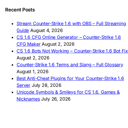
🇵🇰 CS 1.6 ڈاؤن لوڈ
🇵🇭 I-download CS 1.6
Recent Posts
🇹🇭 ดาวน์โหลด CS 1.6
🇩🇿 Télécharger CS 1.6
Stream Counter-Strike 1.6 with OBS – Full Streaming
🇿🇦 Laai CS 1.6 af
Guide
August 4, 2026
AMERICAS
CS 1.6 CFG Online Generator – Counter-Strike 1.6
CFG Maker
August 2, 2026
🇦🇷 Descargar CS 1.6
CS 1.6 Bots Not Working – Counter-Strike 1.6 Bot Fix
🇦🇷 CS 1.6 Edición Arg
🇧🇷 Baixar CS 1.6
August 2, 2026
🇵🇪 Descargar CS 1.6
Counter-Strike 1.6 Terms and Slang – Full Glossary
August 1, 2026
Best Anti-Cheat Plugins for Your Counter-Strike 1.6
Server
July 28, 2026
Unicode Symbols & Smileys for CS 1.6, Games &
Nicknames
July 26, 2026