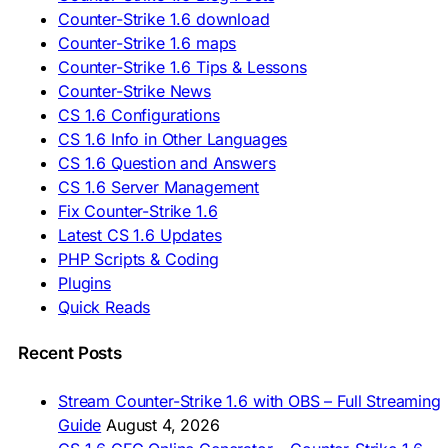
🇷🇸 Preuzmi CS 1.6
Counter-Strike 1.6 download
🇸🇰 Stiahnuť CS 1.6
Counter-Strike 1.6 maps
🇸🇮 Prenesi CS 1.6
🇪🇸 Descargar CS 1.6
Counter-Strike 1.6 Tips & Lessons
🇪🇸 Deskargatu CS 1.6
Counter-Strike News
🇸🇪 Ladda ner CS 1.6
CS 1.6 Configurations
🇹🇷 CS 1.6 İndir
CS 1.6 Info in Other Languages
🇺🇦 Завантажити CS 1.6
CS 1.6 Question and Answers
ASIA & AFRICA
CS 1.6 Server Management
Fix Counter-Strike 1.6
🇦🇿 CS 1.6 Yüklə
Latest CS 1.6 Updates
🇬🇪 CS 1.6 ჩამოტვირთვა
🇮🇳 CS 1.6 डाउनलोड
PHP Scripts & Coding
🇮🇩 Unduh CS 1.6
Plugins
🇲🇾 CS 1.6 Muat Turun
Quick Reads
🇲🇳 CS 1.6 Татах
🇵🇰 CS 1.6 ڈاؤن لوڈ
🇵🇭 I-download CS 1.6
Recent Posts
🇹🇭 ดาวน์โหลด CS 1.6
🇩🇿 Télécharger CS 1.6
Stream Counter-Strike 1.6 with OBS – Full Streaming
🇿🇦 Laai CS 1.6 af
Guide
August 4, 2026
AMERICAS