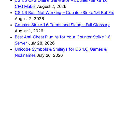
CS 1.6 CFG Online Generator – Counter-Strike 1.6
CFG Maker
August 2, 2026
🇦🇷 Descargar CS 1.6
CS 1.6 Bots Not Working – Counter-Strike 1.6 Bot Fix
🇦🇷 CS 1.6 Edición Arg
🇧🇷 Baixar CS 1.6
August 2, 2026
🇵🇪 Descargar CS 1.6
Counter-Strike 1.6 Terms and Slang – Full Glossary
August 1, 2026
Best Anti-Cheat Plugins for Your Counter-Strike 1.6
Server
July 28, 2026
Unicode Symbols & Smileys for CS 1.6, Games &
Nicknames
July 26, 2026