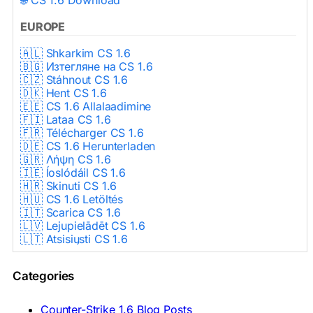
EUROPE
🇦🇱 Shkarkim CS 1.6
🇧🇬 Изтегляне на CS 1.6
🇨🇿 Stáhnout CS 1.6
🇩🇰 Hent CS 1.6
🇪🇪 CS 1.6 Allalaadimine
🇫🇮 Lataa CS 1.6
🇫🇷 Télécharger CS 1.6
🇩🇪 CS 1.6 Herunterladen
🇬🇷 Λήψη CS 1.6
🇮🇪 Íoslódáil CS 1.6
🇭🇷 Skinuti CS 1.6
🇭🇺 CS 1.6 Letöltés
🇮🇹 Scarica CS 1.6
🇱🇻 Lejupielādēt CS 1.6
🇱🇹 Atsisiųsti CS 1.6
🇳🇱 CS 1.6 Downloaden
🇵🇱 Pobierz CS 1.6
Categories
🇵🇹 Descarregar CS 1.6
🇷🇴 Descărcare CS 1.6
🇷🇺 Скачать CS 1.6
Counter-Strike 1.6 Blog Posts