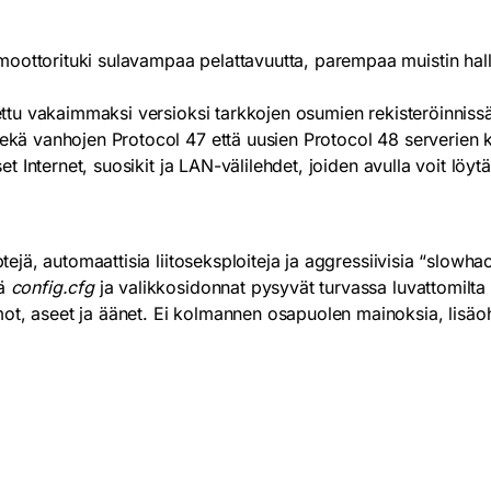
oottorituki sulavampaa pelattavuutta, parempaa muistin hall
ettu vakaimmaksi versioksi tarkkojen osumien rekisteröinnissä
sekä vanhojen Protocol 47 että uusien Protocol 48 serverien 
et Internet, suosikit ja LAN-välilehdet, joiden avulla voit löytää
tejä, automaattisia liitoseksploiteja ja aggressiivisia “slowha
tä
config.cfg
ja valikkosidonnat pysyvät turvassa luvattomilta
t, aseet ja äänet. Ei kolmannen osapuolen mainoksia, lisäohj