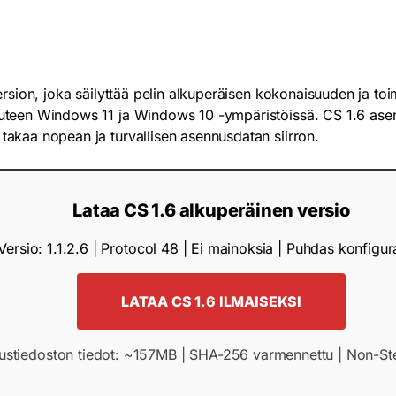
version, joka säilyttää pelin alkuperäisen kokonaisuuden ja toi
kauteen Windows 11 ja Windows 10 -ympäristöissä. CS 1.6 ase
 takaa nopean ja turvallisen asennusdatan siirron.
Lataa CS 1.6 alkuperäinen versio
Versio: 1.1.2.6 | Protocol 48 | Ei mainoksia | Puhdas konfigur
LATAA CS 1.6 ILMAISEKSI
ustiedoston tiedot: ~157MB | SHA-256 varmennettu | Non-St