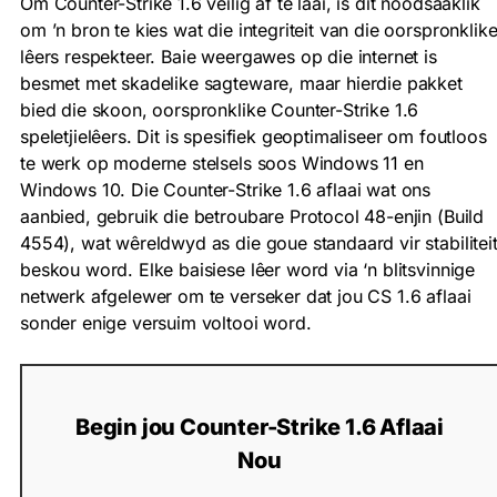
Om Counter-Strike 1.6 veilig af te laai, is dit noodsaaklik
om ’n bron te kies wat die integriteit van die oorspronklik
lêers respekteer. Baie weergawes op die internet is
besmet met skadelike sagteware, maar hierdie pakket
bied die skoon, oorspronklike Counter-Strike 1.6
speletjielêers. Dit is spesifiek geoptimaliseer om foutloos
te werk op moderne stelsels soos Windows 11 en
Windows 10. Die Counter-Strike 1.6 aflaai wat ons
aanbied, gebruik die betroubare Protocol 48-enjin (Build
4554), wat wêreldwyd as die goue standaard vir stabilitei
beskou word. Elke baisiese lêer word via ‘n blitsvinnige
netwerk afgelewer om te verseker dat jou CS 1.6 aflaai
sonder enige versuim voltooi word.
Begin jou Counter-Strike 1.6 Aflaai
Nou