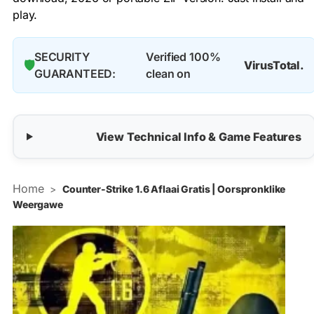
play.
SECURITY
Verified 100%
🛡️
VirusTotal.
GUARANTEED:
clean on
View Technical Info & Game Features
Home
>
Counter-Strike 1.6 Aflaai Gratis | Oorspronklike
Weergawe