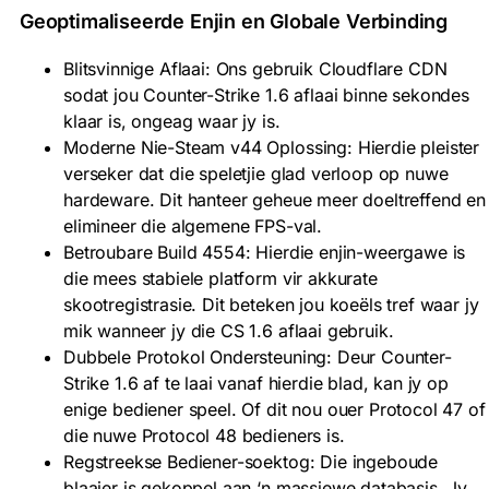
Geoptimaliseerde Enjin en Globale Verbinding
Blitsvinnige Aflaai: Ons gebruik Cloudflare CDN
sodat jou Counter-Strike 1.6 aflaai binne sekondes
klaar is, ongeag waar jy is.
Moderne Nie-Steam v44 Oplossing: Hierdie pleister
verseker dat die speletjie glad verloop op nuwe
hardeware. Dit hanteer geheue meer doeltreffend en
elimineer die algemene FPS-val.
Betroubare Build 4554: Hierdie enjin-weergawe is
die mees stabiele platform vir akkurate
skootregistrasie. Dit beteken jou koeëls tref waar jy
mik wanneer jy die CS 1.6 aflaai gebruik.
Dubbele Protokol Ondersteuning: Deur Counter-
Strike 1.6 af te laai vanaf hierdie blad, kan jy op
enige bediener speel. Of dit nou ouer Protocol 47 of
die nuwe Protocol 48 bedieners is.
Regstreekse Bediener-soektog: Die ingeboude
blaaier is gekoppel aan ‘n massiewe databasis. Jy