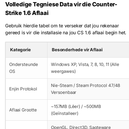
Volledige Tegniese Data vir die Counter-
Strike 1.6 Aflaai
Gebruik hierdie tabel om te verseker dat jou rekenaar
gereed is vir die installasie na jou CS 1.6 aflaai begin het.
Kategorie
Besonderhede vir Aflaai
Ondersteunde
Windows XP, Vista, 7, 8, 10, 11 (Alle
OS
weergawes)
Nie-Steam / Steam Protocol 47/48
Enjin Protokol
Versoenbaar
~157MB (Lêer) / ~500MB
Aflaai Grootte
(Geïnstalleer)
OpenGL, Direct3D, Sagteware