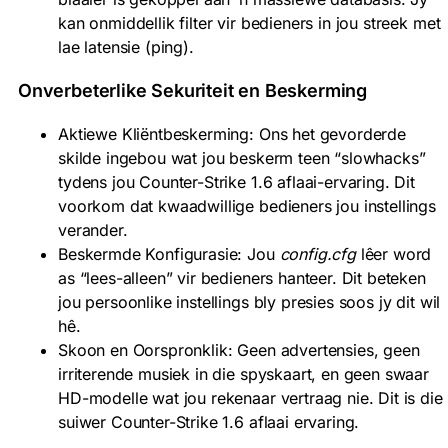
kan onmiddellik filter vir bedieners in jou streek met
lae latensie (ping).
Onverbeterlike Sekuriteit en Beskerming
Aktiewe Kliëntbeskerming: Ons het gevorderde
skilde ingebou wat jou beskerm teen “slowhacks”
tydens jou Counter-Strike 1.6 aflaai-ervaring. Dit
voorkom dat kwaadwillige bedieners jou instellings
verander.
Beskermde Konfigurasie: Jou
config.cfg
lêer word
as “lees-alleen” vir bedieners hanteer. Dit beteken
jou persoonlike instellings bly presies soos jy dit wil
hê.
Skoon en Oorspronklik: Geen advertensies, geen
irriterende musiek in die spyskaart, en geen swaar
HD-modelle wat jou rekenaar vertraag nie. Dit is die
suiwer Counter-Strike 1.6 aflaai ervaring.