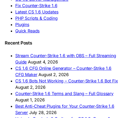
Fix Counter-Strike 1.6
🇦🇿 CS 1.6 Yüklə
Latest CS 1.6 Updates
🇬🇪 CS 1.6 ჩამოტვირთვა
🇮🇳 CS 1.6 डाउनलोड
PHP Scripts & Coding
🇮🇩 Unduh CS 1.6
Plugins
🇲🇾 CS 1.6 Muat Turun
Quick Reads
🇲🇳 CS 1.6 Татах
🇵🇰 CS 1.6 ڈاؤن لوڈ
🇵🇭 I-download CS 1.6
Recent Posts
🇹🇭 ดาวน์โหลด CS 1.6
🇩🇿 Télécharger CS 1.6
Stream Counter-Strike 1.6 with OBS – Full Streaming
🇿🇦 Laai CS 1.6 af
Guide
August 4, 2026
AMERICAS
CS 1.6 CFG Online Generator – Counter-Strike 1.6
CFG Maker
August 2, 2026
🇦🇷 Descargar CS 1.6
CS 1.6 Bots Not Working – Counter-Strike 1.6 Bot Fix
🇦🇷 CS 1.6 Edición Arg
🇧🇷 Baixar CS 1.6
August 2, 2026
🇵🇪 Descargar CS 1.6
Counter-Strike 1.6 Terms and Slang – Full Glossary
August 1, 2026
Best Anti-Cheat Plugins for Your Counter-Strike 1.6
Server
July 28, 2026