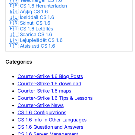
🇩🇪 CS 1.6 Herunterladen
🇬🇷 Λήψη CS 1.6
🇮🇪 Íoslódáil CS 1.6
🇭🇷 Skinuti CS 1.6
🇭🇺 CS 1.6 Letöltés
🇮🇹 Scarica CS 1.6
🇱🇻 Lejupielādēt CS 1.6
🇱🇹 Atsisiųsti CS 1.6
🇳🇱 CS 1.6 Downloaden
🇵🇱 Pobierz CS 1.6
Categories
🇵🇹 Descarregar CS 1.6
🇷🇴 Descărcare CS 1.6
🇷🇺 Скачать CS 1.6
Counter-Strike 1.6 Blog Posts
🇷🇸 Preuzmi CS 1.6
Counter-Strike 1.6 download
🇸🇰 Stiahnuť CS 1.6
Counter-Strike 1.6 maps
🇸🇮 Prenesi CS 1.6
🇪🇸 Descargar CS 1.6
Counter-Strike 1.6 Tips & Lessons
🇪🇸 Deskargatu CS 1.6
Counter-Strike News
🇸🇪 Ladda ner CS 1.6
CS 1.6 Configurations
🇹🇷 CS 1.6 İndir
CS 1.6 Info in Other Languages
🇺🇦 Завантажити CS 1.6
CS 1.6 Question and Answers
ASIA & AFRICA
CS 1.6 Server Management