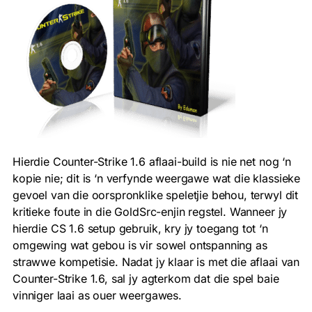
Hierdie Counter-Strike 1.6 aflaai-build is nie net nog ‘n
kopie nie; dit is ‘n verfynde weergawe wat die klassieke
gevoel van die oorspronklike speletjie behou, terwyl dit
kritieke foute in die GoldSrc-enjin regstel. Wanneer jy
hierdie CS 1.6 setup gebruik, kry jy toegang tot ‘n
omgewing wat gebou is vir sowel ontspanning as
strawwe kompetisie. Nadat jy klaar is met die aflaai van
Counter-Strike 1.6, sal jy agterkom dat die spel baie
vinniger laai as ouer weergawes.