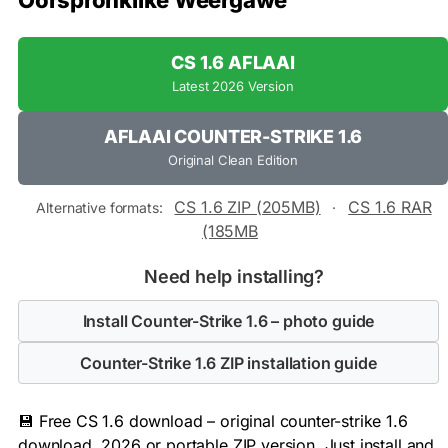
Oorspronklike Weergawe
CS 1.6 AFLAAI
Latest 2026 Version
AFLAAI COUNTER-STRIKE 1.6
Original Clean Edition
CS 1.6 ZIP (205MB)
CS 1.6 RAR
Alternative formats:
·
(185MB
Need help installing?
Install Counter-Strike 1.6 – photo guide
Counter-Strike 1.6 ZIP installation guide
💾 Free CS 1.6 download – original counter-strike 1.6
download, 2026 or portable ZIP version. Just install and