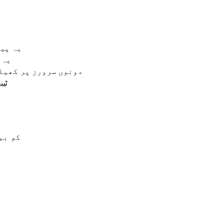
یہ پیچ ج
یہ ا
Protocol 48 دونوں سرورز پر کھیلنے کے قابل ہے۔
ٹیبز
کو بیرونی