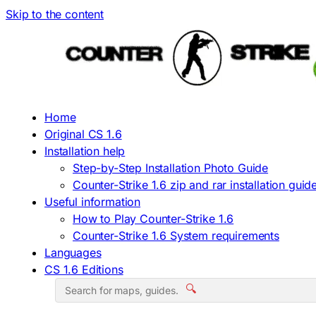
Skip to the content
Home
Original CS 1.6
Installation help
Step-by-Step Installation Photo Guide
Counter-Strike 1.6 zip and rar installation guid
Useful information
How to Play Counter-Strike 1.6
Counter-Strike 1.6 System requirements
Languages
CS 1.6 Editions
🔍