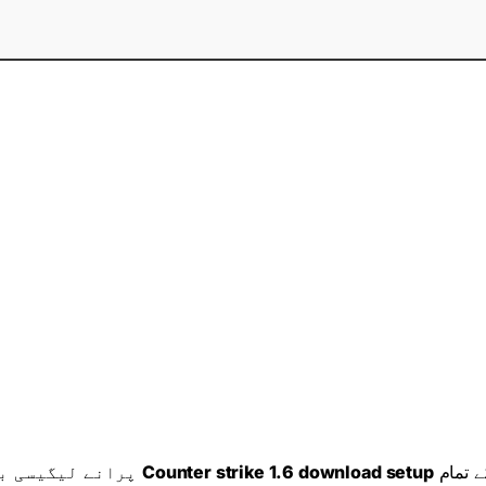
build پرانے لیگیسی بگز کو ختم کرتے ہوئے اصلی گیم پلے کو برقرار رکھنے پر توجہ دیتا ہے۔
Counter strike 1.6 download setup
کے تمام