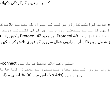
اجزاء کی تصدیق کی گئی ہے تاکہ یہ پیشہ ورانہ کھیل LAN کے لیے بہترین کارکردگی دکھائے۔
tch: دید گرافکس کارڈز پر گیم کو ہموار طریقے سے چلانے کو یقینی بناتا ہے۔
نجن کا سب سے مستحکم ورژن ہے، جو گولی لگنے کے درست اندراج کو یقینی
n
پیکیج پرانے Protocol 47 اور جدید 
erver Browser: اس میں Internet، Favorites اور LAN  شامل ہیں تاکہ آپ ہزاروں فعال سرورز کو فوری تلاش کر سکیں۔
Client Protection: اس میں نقصان دہ اسکرپٹس اور Auto-connect حملوں کے خلاف تحفظ شامل ہے۔
tegrity: آپ کی گیم کی ترتیبات (Config.cfg)  سرورز کی غیر مجاز تبدیلیوں سے محفوظ رکھا جاتا ہے۔
Clean Filesystem: اس میں 100% اصلی ماڈلز اور آوازیں شامل ہیں۔ کوئی اشتہارات (No Ads) نہیں ہیں۔