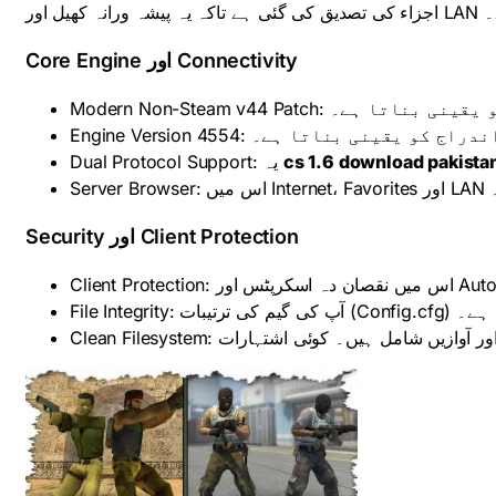
 اور
Core Engine اور Connectivity
Modern Non-Steam v44 Pa
Engine Version 4554:  بناتا ہے۔
Dual Protocol Support: یہ
cs 1.6 download pakista
S
Security اور Client Protection
File In