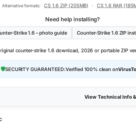
CS 1.6 ZIP (205MB)
CS 1.6 RAR (185
Alternative formats:
·
Need help installing?
ounter-Strike 1.6 – photo guide
Counter-Strike 1.6 ZIP inst
iginal counter-strike 1.6 download, 2026 or portable ZIP vers
🛡️
SECURITY GUARANTEED:
Verified 100% clean on
VirusTo
View Technical Info 
C