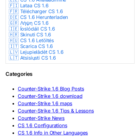
🇫🇮 Lataa CS 1.6
🇫🇷 Télécharger CS 1.6
🇩🇪 CS 1.6 Herunterladen
🇬🇷 Λήψη CS 1.6
🇮🇪 Íoslódáil CS 1.6
🇭🇷 Skinuti CS 1.6
🇭🇺 CS 1.6 Letöltés
🇮🇹 Scarica CS 1.6
🇱🇻 Lejupielādēt CS 1.6
🇱🇹 Atsisiųsti CS 1.6
🇳🇱 CS 1.6 Downloaden
🇵🇱 Pobierz CS 1.6
Categories
🇵🇹 Descarregar CS 1.6
🇷🇴 Descărcare CS 1.6
🇷🇺 Скачать CS 1.6
Counter-Strike 1.6 Blog Posts
🇷🇸 Preuzmi CS 1.6
Counter-Strike 1.6 download
🇸🇰 Stiahnuť CS 1.6
Counter-Strike 1.6 maps
🇸🇮 Prenesi CS 1.6
🇪🇸 Descargar CS 1.6
Counter-Strike 1.6 Tips & Lessons
🇪🇸 Deskargatu CS 1.6
Counter-Strike News
🇸🇪 Ladda ner CS 1.6
CS 1.6 Configurations
🇹🇷 CS 1.6 İndir
CS 1.6 Info in Other Languages
🇺🇦 Завантажити CS 1.6