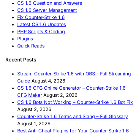
CS 1.6 Question and Answers
ASIA & AFRICA
CS 1.6 Server Management
Fix Counter-Strike 1.6
🇦🇿 CS 1.6 Yüklə
Latest CS 1.6 Updates
🇬🇪 CS 1.6 ჩამოტვირთვა
🇮🇳 CS 1.6 डाउनलोड
PHP Scripts & Coding
🇮🇩 Unduh CS 1.6
Plugins
🇲🇾 CS 1.6 Muat Turun
Quick Reads
🇲🇳 CS 1.6 Татах
🇵🇰 CS 1.6 ڈاؤن لوڈ
🇵🇭 I-download CS 1.6
Recent Posts
🇹🇭 ดาวน์โหลด CS 1.6
🇩🇿 Télécharger CS 1.6
Stream Counter-Strike 1.6 with OBS – Full Streaming
🇿🇦 Laai CS 1.6 af
Guide
August 4, 2026
AMERICAS
CS 1.6 CFG Online Generator – Counter-Strike 1.6
CFG Maker
August 2, 2026
🇦🇷 Descargar CS 1.6
CS 1.6 Bots Not Working – Counter-Strike 1.6 Bot Fix
🇦🇷 CS 1.6 Edición Arg
🇧🇷 Baixar CS 1.6
August 2, 2026
🇵🇪 Descargar CS 1.6
Counter-Strike 1.6 Terms and Slang – Full Glossary
August 1, 2026
Best Anti-Cheat Plugins for Your Counter-Strike 1.6