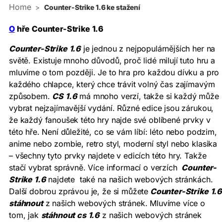
Home
>
Counter-Strike 1.6 ke stažení
O
hře Counter-Strike 1.6
Counter-Strike 1.6
je jednou z nejpopulárnějších her na
světě. Existuje mnoho důvodů, proč lidé milují tuto hru a
mluvíme o tom později. Je to hra pro každou dívku a pro
každého chlapce, který chce trávit volný čas zajímavým
způsobem.
CS 1.6
má mnoho verzí, takže si každý může
vybrat nejzajímavější vydání. Různé edice jsou zárukou,
že každý fanoušek této hry najde své oblíbené prvky v
této hře. Není důležité, co se vám líbí: léto nebo podzim,
anime nebo zombie, retro styl, moderní styl nebo klasika
– všechny tyto prvky najdete v edicích této hry. Takže
stačí vybrat správně. Více informací o verzích
Counter-
Strike 1.6
najdete také na našich webových stránkách.
Další dobrou zprávou je, že si můžete
Counter-Strike 1.
stáhnout
z našich webových stránek. Mluvíme více o
tom, jak
stáhnout cs 1.6
z našich webových stránek