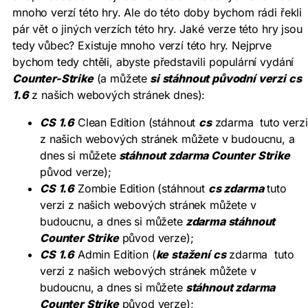
mnoho verzí této hry. Ale do této doby bychom rádi řekli
pár vět o jiných verzích této hry. Jaké verze této hry jsou
tedy vůbec? Existuje mnoho verzí této hry. Nejprve
bychom tedy chtěli, abyste představili populární vydání
Counter-Strike
(a můžete
si stáhnout původní verzi cs
1.6
z našich webových stránek dnes):
CS 1.6
Clean Edition (stáhnout
cs
zdarma tuto verzi
z našich webových stránek můžete v budoucnu, a
dnes si můžete
stáhnout zdarma Counter Strike
původ verze);
CS 1.6
Zombie Edition (stáhnout
cs zdarma
tuto
verzi z našich webových stránek můžete v
budoucnu, a dnes si můžete
zdarma stáhnout
Counter Strike
původ verze);
CS 1.6
Admin Edition (
ke stažení cs
zdarma tuto
verzi z našich webových stránek můžete v
budoucnu, a dnes si můžete
stáhnout zdarma
Counter Strike
původ verze);