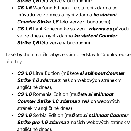
Strike 1,6
této verze v budoucnu);
CS 1.6
WarZone Edition ke stažení zdarma cs
původu verze dnes a nyní zdarma
ke stažení
Counter Strike 1,6
této verze v budoucnu);
CS 1.6
Lant Konečné ke stažení
zdarma cs
původu
verze dnes a nyní zdarma
ke stažení Counter
Strike 1,6
této verze v budoucnu).
Také bychom chtěli, abyste vám představili Country edice
této hry:
CS 1.6
Litva Edition (můžete
si stáhnout Counter
Strike 1.6 zdarma
z našich webových stránek v
angličtině dnes);
CS 1.6
Romania Edition (můžete
si stáhnout
Counter Strike 1.6 zdarma
z našich webových
stránek v angličtině dnes);
CS 1.6
Serbia Edition (můžete
si stáhnout Counter
Strike pro 1.6 zdarma
z našich webových stránek v
angličtině dnes);