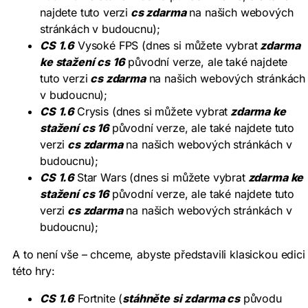
najdete tuto verzi
cs zdarma
na našich webových
stránkách v budoucnu);
CS 1.6
Vysoké FPS (dnes si můžete vybrat
zdarma
ke stažení cs 16
původní verze, ale také najdete
tuto verzi
cs zdarma
na našich webových stránkách
v budoucnu);
CS 1.6
Crysis (dnes si můžete vybrat
zdarma ke
stažení cs 16
původní verze, ale také najdete tuto
verzi
cs zdarma
na našich webových stránkách v
budoucnu);
CS 1.6
Star Wars (dnes si můžete vybrat
zdarma ke
stažení cs 16
původní verze, ale také najdete tuto
verzi
cs zdarma
na našich webových stránkách v
budoucnu);
A to není vše – chceme, abyste představili klasickou edici
této hry:
CS 1.6
Fortnite (
stáhněte si zdarma cs
původu