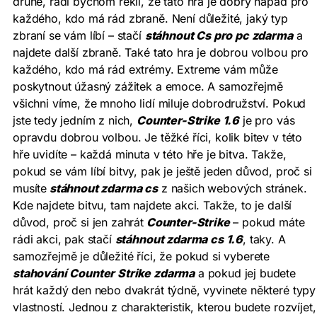
druhé, rádi bychom řekli, že tato hra je dobrý nápad pro
každého, kdo má rád zbraně. Není důležité, jaký typ
zbraní se vám líbí – stačí
stáhnout Cs pro pc zdarma
a
najdete další zbraně. Také tato hra je dobrou volbou pro
každého, kdo má rád extrémy. Extreme vám může
poskytnout úžasný zážitek a emoce. A samozřejmě
všichni víme, že mnoho lidí miluje dobrodružství. Pokud
jste tedy jedním z nich,
Counter-Strike 1.6
je pro vás
opravdu dobrou volbou. Je těžké říci, kolik bitev v této
hře uvidíte – každá minuta v této hře je bitva. Takže,
pokud se vám líbí bitvy, pak je ještě jeden důvod, proč si
musíte
stáhnout zdarma cs
z našich webových stránek.
Kde najdete bitvu, tam najdete akci. Takže, to je další
důvod, proč si jen zahrát
Counter-Strike
– pokud máte
rádi akci, pak stačí
stáhnout zdarma cs 1.6
, taky. A
samozřejmě je důležité říci, že pokud si vyberete
stahování Counter Strike zdarma
a pokud jej budete
hrát každý den nebo dvakrát týdně, vyvinete některé typy
vlastností. Jednou z charakteristik, kterou budete rozvíjet,