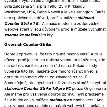
vývojáře, vydavatele a digitální distribuční společnost.
Byla založena 24. srpna 1996; 25 v Kirklandu,
Washington, USA, Gabe Newell a Mike Harrington. Takže,
tato společnost je důvod, proč si můžete
stáhnout
Counter Strike 1.6.
Ale naše moderní a zodpovědné
webové stránky jsou důvodem, proč si můžete vychutnat
zdarma ke stažení
této hry.
O verzích Counter-Strike
Dobrou zprávou je, že tato hra má mnoho verzí. A to je
důvod, proč je tato hra dobrou volbou pro každého, kdo
má rád rozmanitost a nemá rád rutinu. Pokud si tedy
vyberete tuto hru, najdete zde mnoho různých věcí a
opravdu nebudete vědět, co znamená rutina. F
Samozřejmě, rádi bychom řekli, že dnes si můžete vybrat
stahování Counter Strike 1.6 pro PC
pouze Origin verze.
Ale máme pro vás velmi dobrou zprávu: nyní pracujeme,
že v budoucnu si můžete
stáhnout cs
mnoha verzí. Ano,
ano, v budoucnu najdete na našich webových stránkách