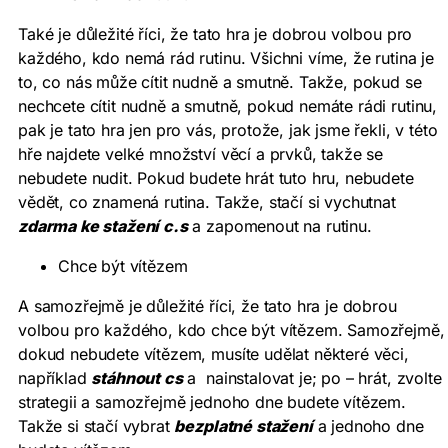
Také je důležité říci, že tato hra je dobrou volbou pro
každého, kdo nemá rád rutinu. Všichni víme, že rutina je
to, co nás může cítit nudně a smutně. Takže, pokud se
nechcete cítit nudně a smutně, pokud nemáte rádi rutinu,
pak je tato hra jen pro vás, protože, jak jsme řekli, v této
hře najdete velké množství věcí a prvků, takže se
nebudete nudit. Pokud budete hrát tuto hru, nebudete
vědět, co znamená rutina. Takže, stačí si vychutnat
zdarma ke stažení c.s
a zapomenout na rutinu.
Chce být vítězem
A samozřejmě je důležité říci, že tato hra je dobrou
volbou pro každého, kdo chce být vítězem. Samozřejmě,
dokud nebudete vítězem, musíte udělat některé věci,
například
stáhnout cs
a nainstalovat je; po – hrát, zvolte
strategii a samozřejmě jednoho dne budete vítězem.
Takže si stačí vybrat
bezplatné stažení
a jednoho dne