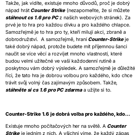
Takže, jak vidíte, existuje mnoho důvodů, proč je dobrý
nápad hrát
Counter Strike
(nezapomeňte, že si můžete
stáhnout cs 1.6 pro PC
z našich webových stránek). Za
prvé je to hra pro každou dívku a pro každého chlapce.
Samozřejmě je to hra pro ty, kteří milují akci, zbraně a
dobrodružství. A samozřejmě, hraní
Counter-Strike
je
také dobrý nápad, protože budete mít příjemnou šanci
naučit se více věcí a rozvíjet mnoho vlastností, které
budou velmi užitečné ve vaší každodenní rutině a
poskytnou vám dobrý výsledek. A samozřejmě je důležité
říci, že tato hra je dobrou volbou pro každého, kdo chce
trávit svůj volný čas zajímavým způsobem. Takže,
stáhněte si cs 1.6 pro PC zdarma
a užijte si to.
Counter-Strike 1.6 je dobrá volba pro každého, kdo…
Existuje mnoho počítačových her na světě. A
Counter
Strike
je jedním z nich. A všichni víme, že každý zápas