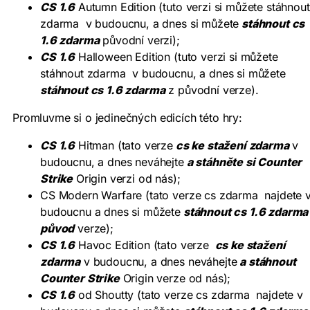
CS 1.6
Autumn Edition (tuto verzi si můžete stáhnout
zdarma v budoucnu, a dnes si můžete
stáhnout cs
1.6 zdarma
původní verzi);
CS 1.6
Halloween Edition (tuto verzi si můžete
stáhnout zdarma v budoucnu, a dnes si můžete
stáhnout cs 1.6 zdarma
z původní verze).
Promluvme si o jedinečných edicích této hry:
CS 1.6
Hitman (tato verze
cs ke stažení zdarma
v
budoucnu, a dnes neváhejte
a stáhněte si Counter
Strike
Origin verzi od nás);
CS Modern Warfare (tato verze cs zdarma najdete 
budoucnu a dnes si můžete
stáhnout cs 1.6 zdarma
původ
verze);
CS 1.6
Havoc Edition (tato verze
cs ke stažení
zdarma
v budoucnu, a dnes neváhejte
a stáhnout
Counter Strike
Origin verze od nás);
CS 1.6
od Shoutty (tato verze cs zdarma najdete v