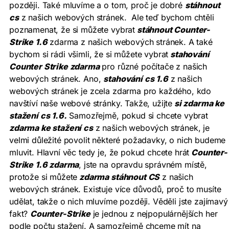
později. Také mluvíme a o tom, proč je dobré
stáhnout
cs
z našich webových stránek. Ale teď bychom chtěli
poznamenat, že si můžete vybrat
stáhnout Counter-
Strike 1.6
zdarma z našich webových stránek. A také
bychom si rádi všimli, že si můžete vybrat
stahování
Counter Strike zdarma
pro různé počítače z našich
webových stránek. Ano,
stahování cs 1.6
z našich
webových stránek je zcela zdarma pro každého, kdo
navštíví naše webové stránky. Takže, užijte
si zdarma ke
stažení cs 1.6.
Samozřejmě, pokud si chcete vybrat
zdarma ke stažení cs
z našich webových stránek, je
velmi důležité povolit některé požadavky, o nich budeme
mluvit. Hlavní věc tedy je, že pokud chcete hrát
Counter-
Strike 1.6 zdarma
, jste na opravdu správném místě,
protože si můžete
zdarma stáhnout CS
z našich
webových stránek. Existuje více důvodů, proč to musíte
udělat, takže o nich mluvíme později. Věděli jste zajímavý
fakt?
Counter-Strike
je jednou z nejpopulárnějších her
podle počtu stažení. A samozřejmě chceme mít na