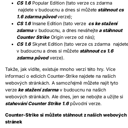
CS 1.6
Popular Edition (tato verze cs zdarma
najdete v budoucnu a dnes si můžete
stáhnout cs
1.6 zdarma původ
verze);
CS 1.6
Insane Edition (tato verze
cs ke stažení
zdarma
v budoucnu, a dnes neváhejte
a stáhnout
Counter Strike
Origin verze od nás);
CS 1.6
Skynet Edition (tato verze cs zdarma najdet
v budoucnu a dnes si můžete
stáhnout cs 1.6
zdarma původ
verze).
Takže, jak vidíte, existuje mnoho verzí této hry. Více
informací o edicích Counter-Strike najdete na našich
webových stránkách. A samozřejmě můžete najít tyto
verze
ke stažení zdarma
v budoucnu na našich
webových stránkách. Ale dnes, jen se nebojte a užijte si
stahování Counter Strike 1.6
původní verze.
Counter-Strike si můžete stáhnout z našich webových
stránek