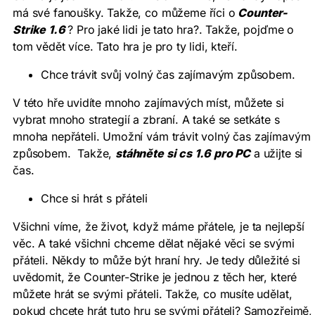
má své fanoušky. Takže, co můžeme říci o
Counter-
Strike 1.6
? Pro jaké lidi je tato hra?. Takže, pojďme o
tom vědět více. Tato hra je pro ty lidi, kteří.
Chce trávit svůj volný čas zajímavým způsobem.
V této hře uvidíte mnoho zajímavých míst, můžete si
vybrat mnoho strategií a zbraní. A také se setkáte s
mnoha nepřáteli. Umožní vám trávit volný čas zajímavým
způsobem. Takže,
stáhněte si cs 1.6 pro PC
a užijte si
čas.
Chce si hrát s přáteli
Všichni víme, že život, když máme přátele, je ta nejlepší
věc. A také všichni chceme dělat nějaké věci se svými
přáteli. Někdy to může být hraní hry. Je tedy důležité si
uvědomit, že Counter-Strike je jednou z těch her, které
můžete hrát se svými přáteli. Takže, co musíte udělat,
pokud chcete hrát tuto hru se svými přáteli? Samozřejmě,