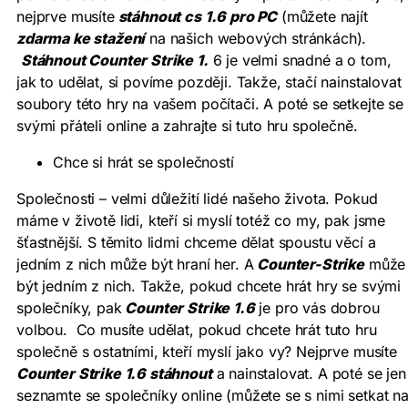
nejprve musíte
stáhnout cs 1.6 pro PC
(můžete najít
zdarma ke stažení
na našich webových stránkách).
Stáhnout Counter Strike 1.
6 je velmi snadné a o tom,
jak to udělat, si povíme později. Takže, stačí nainstalovat
soubory této hry na vašem počítači. A poté se setkejte se
svými přáteli online a zahrajte si tuto hru společně.
Chce si hrát se společností
Společnosti – velmi důležití lidé našeho života. Pokud
máme v životě lidi, kteří si myslí totéž co my, pak jsme
šťastnější. S těmito lidmi chceme dělat spoustu věcí a
jedním z nich může být hraní her. A
Counter-Strike
může
být jedním z nich. Takže, pokud chcete hrát hry se svými
společníky, pak
Counter Strike 1.6
je pro vás dobrou
volbou. Co musíte udělat, pokud chcete hrát tuto hru
společně s ostatními, kteří myslí jako vy? Nejprve musíte
Counter Strike 1.6 stáhnout
a nainstalovat. A poté se jen
seznamte se společníky online (můžete se s nimi setkat n