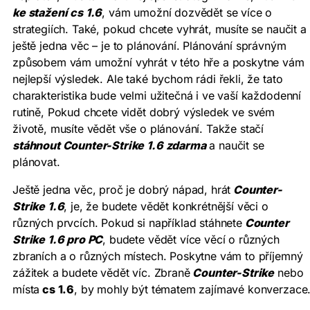
ke stažení cs 1.6
, vám umožní dozvědět se více o
strategiích. Také, pokud chcete vyhrát, musíte se naučit a
ještě jedna věc – je to plánování. Plánování správným
způsobem vám umožní vyhrát v této hře a poskytne vám
nejlepší výsledek. Ale také bychom rádi řekli, že tato
charakteristika bude velmi užitečná i ve vaší každodenní
rutině, Pokud chcete vidět dobrý výsledek ve svém
životě, musíte vědět vše o plánování. Takže stačí
stáhnout Counter-Strike 1.6 zdarma
a naučit se
plánovat.
Ještě jedna věc, proč je dobrý nápad, hrát
Counter-
Strike 1.6
, je, že budete vědět konkrétnější věci o
různých prvcích. Pokud si například stáhnete
Counter
Strike 1.6 pro PC
, budete vědět více věcí o různých
zbraních a o různých místech. Poskytne vám to příjemný
zážitek a budete vědět víc. Zbraně
Counter-Strike
nebo
místa
cs 1.6
, by mohly být tématem zajímavé konverzace