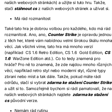
našich webových stránkách) a užijte si tuto hru. Takže,
stačí
stáhnout cs
z našich webových stránek a užívat si.
Má rád rozmanitost
Také tato hra je dobrou volbou pro každého, kdo má rád
rozmanitost. Ano, ano,
Counter Strike
je opravdu jednou
z těch her, které vám nabídnou velmi širokou škálu mnoh
věcí. Jak všichni víme, tato hra má mnoho verzí
(například CS 1.6 Retro Edition, CS 1.6 Gold Edition,
CS
1.6
WarZone Edition atd.). Co to tedy znamená pro
hráče? Pro ně to znamená, že zde najdou mnoho různých
věcí, například retro styl nebo moderní styl, různé typy
zbraní nebo míst a tak dále. Takže, pokud máte rádi
odrůdu, stačí si vybrat
zdarma ke stažení Counter Strike
a užít si to. Samozřejmě bychom si rádi pamatovali, že na
našich webových stránkách najdete
zdarma ke stažení
cs
původní verze.
Nemám rád rutinu