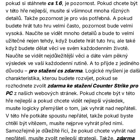
pokud si stáhnete
cs 1.6
, je pozornost. Pokud chcete být
v této hře nejlepší, musíte si všimnout mnoha různých
detailů. Takže pozornost je pro vás potřebná. A pokud
budete hrát tuto hru velmi často, pozornost bude velmi
vysoká. Naučíte se vidět mnoho detailů a bude to velmi
užitečné nejen tehdy, když budete hrát tuto hru, ale také
když budete dělat věci ve svém každodenním životě.
Naučíte se vidět nejdůležitější věci a dáte vám pěkný
výsledek ve vaší každodenní rutině. A to přijde z jediného
důvodu –
pro stažení cs zdarma
. Logické myšlení je dalš
charakteristika, kterou budete rozvíjet, pokud se
rozhodnete zvolit
zdarma ke stažení Counter Strike pro
PC
z našich webových stránek. Pokud chcete být v této
hře nejlepší a pokud chcete vidět nejlepší výsledek,
musíte logicky přemýšlet o tom, jak vyhrát nad nepřáteli.
V této hře potkáte spoustu nepřátel, takže pokud byste
chtěli být vítězem, musíte nejprve vyhrát před nimi.
Samozřejmě je důležité říci, že pokud chcete vyhrát nad
nepřáteli, musíte zvolit nejlepší strategii. Takže,
zdarma