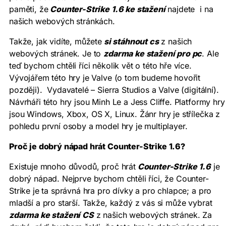
paměti, že
Counter-Strike 1.6 ke stažení
najdete i na
našich webových stránkách.
Takže, jak vidíte, můžete
si stáhnout cs
z našich
webových stránek. Je to
zdarma ke stažení pro pc
. Ale
teď bychom chtěli říci několik vět o této hře více.
Vývojářem této hry je Valve (o tom budeme hovořit
později). Vydavatelé – Sierra Studios a Valve (digitální).
Návrháři této hry jsou Minh Le a Jess Cliffe. Platformy hry
jsou Windows, Xbox, OS X, Linux. Žánr hry je střílečka z
pohledu první osoby a model hry je multiplayer.
Proč je dobrý nápad hrát Counter-Strike 1.6?
Existuje mnoho důvodů, proč hrát
Counter-Strike 1.6
je
dobrý nápad. Nejprve bychom chtěli říci, že Counter-
Strike je ta správná hra pro dívky a pro chlapce; a pro
mladší a pro starší. Takže, každý z vás si může vybrat
zdarma ke stažení CS
z našich webových stránek. Za