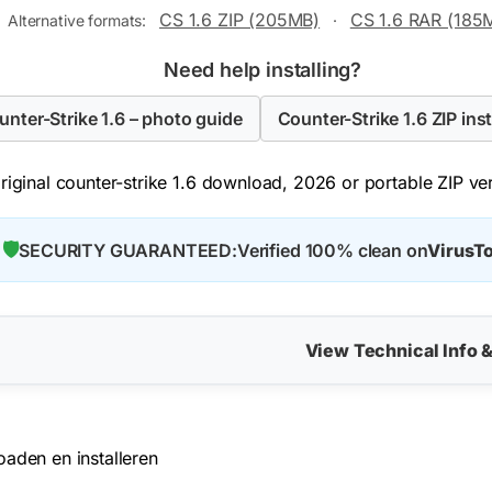
CS 1.6 ZIP (205MB)
CS 1.6 RAR (185
Alternative formats:
·
Need help installing?
ounter-Strike 1.6 – photo guide
Counter-Strike 1.6 ZIP inst
iginal counter-strike 1.6 download, 2026 or portable ZIP vers
🛡️
SECURITY GUARANTEED:
Verified 100% clean on
VirusTo
View Technical Info 
oaden en installeren