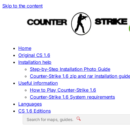
Skip to the content
Home
Original CS 1.6
Installation help
Step-by-Step Installation Photo Guide
Counter-Strike 1.6 zip and rar installation guid
Useful information
How to Play Counter-Strike 1.6
Counter-Strike 1.6 System requirements
Languages
CS 1.6 Editions
🔍