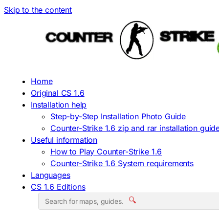
Skip to the content
Home
Original CS 1.6
Installation help
Step-by-Step Installation Photo Guide
Counter-Strike 1.6 zip and rar installation guid
Useful information
How to Play Counter-Strike 1.6
Counter-Strike 1.6 System requirements
Languages
CS 1.6 Editions
🔍