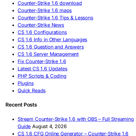
Counter-Strike 1.6 download
🇸🇰 Stiahnuť CS 1.6
Counter-Strike 1.6 maps
🇸🇮 Prenesi CS 1.6
🇪🇸 Descargar CS 1.6
Counter-Strike 1.6 Tips & Lessons
🇪🇸 Deskargatu CS 1.6
Counter-Strike News
🇸🇪 Ladda ner CS 1.6
CS 1.6 Configurations
🇹🇷 CS 1.6 İndir
CS 1.6 Info in Other Languages
🇺🇦 Завантажити CS 1.6
CS 1.6 Question and Answers
ASIA & AFRICA
CS 1.6 Server Management
Fix Counter-Strike 1.6
🇦🇿 CS 1.6 Yüklə
Latest CS 1.6 Updates
🇬🇪 CS 1.6 ჩამოტვირთვა
🇮🇳 CS 1.6 डाउनलोड
PHP Scripts & Coding
🇮🇩 Unduh CS 1.6
Plugins
🇲🇾 CS 1.6 Muat Turun
Quick Reads
🇲🇳 CS 1.6 Татах
🇵🇰 CS 1.6 ڈاؤن لوڈ
🇵🇭 I-download CS 1.6
Recent Posts
🇹🇭 ดาวน์โหลด CS 1.6
🇩🇿 Télécharger CS 1.6
Stream Counter-Strike 1.6 with OBS – Full Streaming
🇿🇦 Laai CS 1.6 af
Guide
August 4, 2026
AMERICAS
CS 1.6 CFG Online Generator – Counter-Strike 1.6