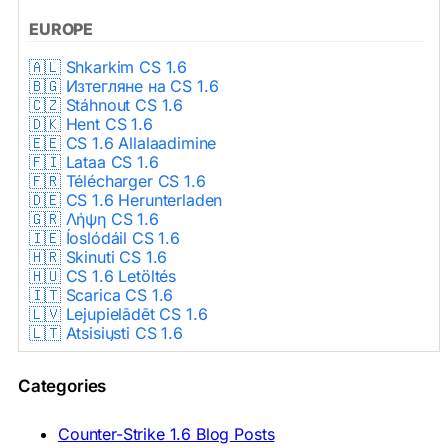
EUROPE
🇦🇱 Shkarkim CS 1.6
🇧🇬 Изтегляне на CS 1.6
🇨🇿 Stáhnout CS 1.6
🇩🇰 Hent CS 1.6
🇪🇪 CS 1.6 Allalaadimine
🇫🇮 Lataa CS 1.6
🇫🇷 Télécharger CS 1.6
🇩🇪 CS 1.6 Herunterladen
🇬🇷 Λήψη CS 1.6
🇮🇪 Íoslódáil CS 1.6
🇭🇷 Skinuti CS 1.6
🇭🇺 CS 1.6 Letöltés
🇮🇹 Scarica CS 1.6
🇱🇻 Lejupielādēt CS 1.6
🇱🇹 Atsisiųsti CS 1.6
🇳🇱 CS 1.6 Downloaden
🇵🇱 Pobierz CS 1.6
Categories
🇵🇹 Descarregar CS 1.6
🇷🇴 Descărcare CS 1.6
🇷🇺 Скачать CS 1.6
Counter-Strike 1.6 Blog Posts
🇷🇸 Preuzmi CS 1.6