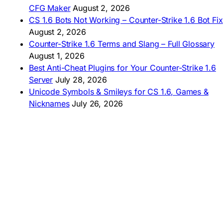
CFG Maker
August 2, 2026
🇦🇷 Descargar CS 1.6
CS 1.6 Bots Not Working – Counter-Strike 1.6 Bot Fix
🇦🇷 CS 1.6 Edición Arg
🇧🇷 Baixar CS 1.6
August 2, 2026
🇵🇪 Descargar CS 1.6
Counter-Strike 1.6 Terms and Slang – Full Glossary
August 1, 2026
Best Anti-Cheat Plugins for Your Counter-Strike 1.6
Server
July 28, 2026
Unicode Symbols & Smileys for CS 1.6, Games &
Nicknames
July 26, 2026