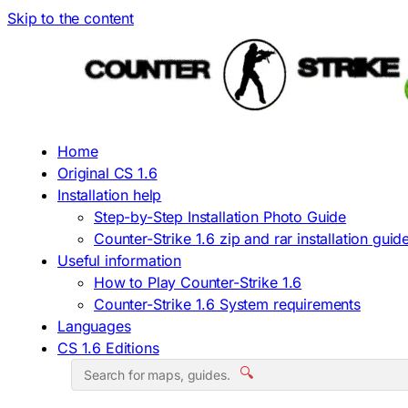
Skip to the content
Home
Original CS 1.6
Installation help
Step-by-Step Installation Photo Guide
Counter-Strike 1.6 zip and rar installation guid
Useful information
How to Play Counter-Strike 1.6
Counter-Strike 1.6 System requirements
Languages
CS 1.6 Editions
🔍