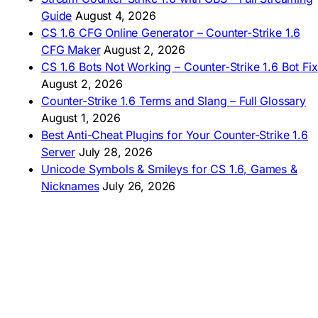
🇿🇦 Laai CS 1.6 af
Guide
August 4, 2026
AMERICAS
CS 1.6 CFG Online Generator – Counter-Strike 1.6
CFG Maker
August 2, 2026
🇦🇷 Descargar CS 1.6
CS 1.6 Bots Not Working – Counter-Strike 1.6 Bot Fix
🇦🇷 CS 1.6 Edición Arg
🇧🇷 Baixar CS 1.6
August 2, 2026
🇵🇪 Descargar CS 1.6
Counter-Strike 1.6 Terms and Slang – Full Glossary
August 1, 2026
Best Anti-Cheat Plugins for Your Counter-Strike 1.6
Server
July 28, 2026
Unicode Symbols & Smileys for CS 1.6, Games &
Nicknames
July 26, 2026