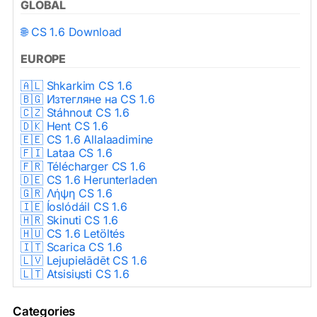
GLOBAL
🌐 CS 1.6 Download
EUROPE
🇦🇱 Shkarkim CS 1.6
🇧🇬 Изтегляне на CS 1.6
🇨🇿 Stáhnout CS 1.6
🇩🇰 Hent CS 1.6
🇪🇪 CS 1.6 Allalaadimine
🇫🇮 Lataa CS 1.6
🇫🇷 Télécharger CS 1.6
🇩🇪 CS 1.6 Herunterladen
🇬🇷 Λήψη CS 1.6
🇮🇪 Íoslódáil CS 1.6
🇭🇷 Skinuti CS 1.6
🇭🇺 CS 1.6 Letöltés
🇮🇹 Scarica CS 1.6
🇱🇻 Lejupielādēt CS 1.6
🇱🇹 Atsisiųsti CS 1.6
🇳🇱 CS 1.6 Downloaden
🇵🇱 Pobierz CS 1.6
Categories
🇵🇹 Descarregar CS 1.6