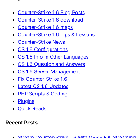
🇷🇴 Descărcare CS 1.6
🇷🇺 Скачать CS 1.6
Counter-Strike 1.6 Blog Posts
🇷🇸 Preuzmi CS 1.6
Counter-Strike 1.6 download
🇸🇰 Stiahnuť CS 1.6
Counter-Strike 1.6 maps
🇸🇮 Prenesi CS 1.6
🇪🇸 Descargar CS 1.6
Counter-Strike 1.6 Tips & Lessons
🇪🇸 Deskargatu CS 1.6
Counter-Strike News
🇸🇪 Ladda ner CS 1.6
CS 1.6 Configurations
🇹🇷 CS 1.6 İndir
CS 1.6 Info in Other Languages
🇺🇦 Завантажити CS 1.6
CS 1.6 Question and Answers
ASIA & AFRICA
CS 1.6 Server Management
Fix Counter-Strike 1.6
🇦🇿 CS 1.6 Yüklə
Latest CS 1.6 Updates
🇬🇪 CS 1.6 ჩამოტვირთვა
🇮🇳 CS 1.6 डाउनलोड
PHP Scripts & Coding
🇮🇩 Unduh CS 1.6
Plugins
🇲🇾 CS 1.6 Muat Turun
Quick Reads
🇲🇳 CS 1.6 Татах
🇵🇰 CS 1.6 ڈاؤن لوڈ
🇵🇭 I-download CS 1.6
Recent Posts
🇹🇭 ดาวน์โหลด CS 1.6
🇩🇿 Télécharger CS 1.6
Stream Counter-Strike 1.6 with OBS – Full Streaming