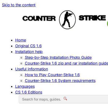
Skip to the content
Home
Original CS 1.6
Installation help
Step-by-Step Installation Photo Guide
Counter-Strike 1.6 zip and rar installation guid
Useful information
How to Play Counter-Strike 1.6
Counter-Strike 1.6 System requirements
Languages
CS 1.6 Editions
🔍