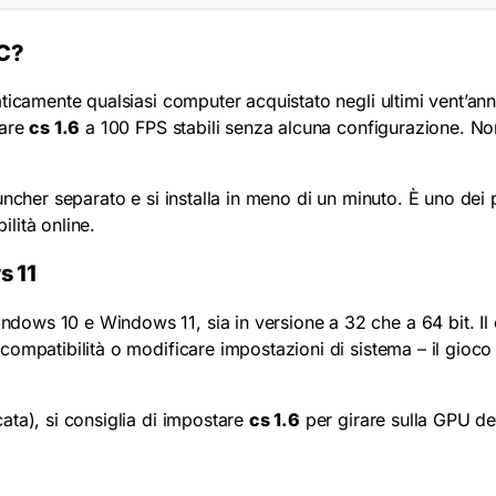
PC?
ticamente qualsiasi computer acquistato negli ultimi vent’an
rare
cs 1.6
a 100 FPS stabili senza alcuna configurazione. No
ncher separato e si installa in meno di un minuto. È uno dei 
lità online.
s 11
ws 10 e Windows 11, sia in versione a 32 che a 64 bit. Il cl
ompatibilità o modificare impostazioni di sistema – il gioco s
ata), si consiglia di impostare
cs 1.6
per girare sulla GPU ded